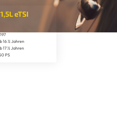
1,5L eTSI
197
b 16 ½ Jahren
b 17 ½ Jahren
50 PS